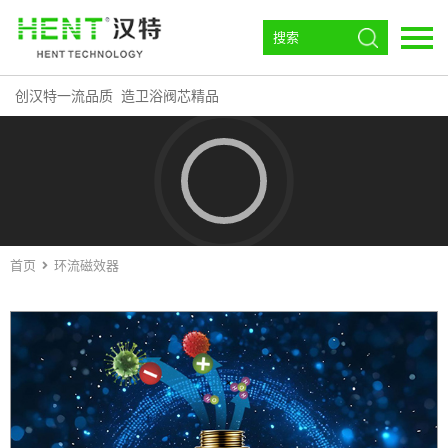
创汉特一流品质 造卫浴阀芯精品
语言：
EN
首页
走进汉特
阀芯
首页
环流磁效器
角阀
恒温
环流磁效器
下载中心
汉特动态